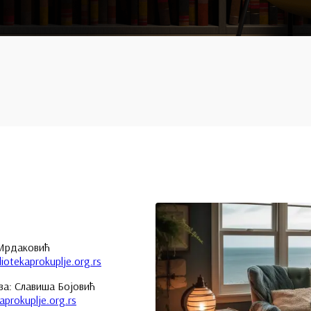
 Мрдаковић
iotekaprokuplje.org.rs
ва: Славиша Бојовић
aprokuplje.org.rs