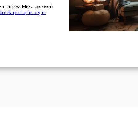
ва:Татјана Милосављевић
liotekaprokuplje.org.rs