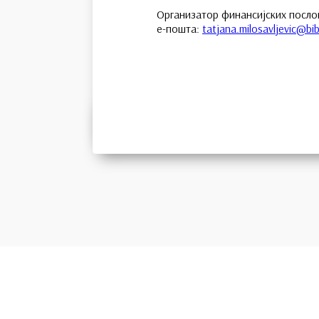
Организатор финансијских посло
е-пошта:
tatjana.milosavljevic@bib