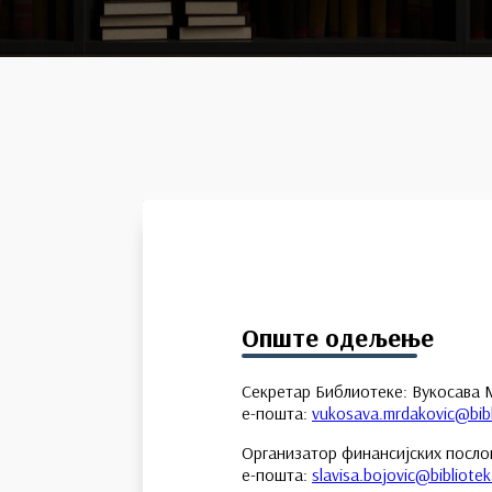
Опште одељење
Секретар Библиотеке: Вукосава
е-пошта:
vukosava.mrdakovic@bibl
Организатор финансијских посло
е-пошта:
slavisa.bojovic@bibliotek