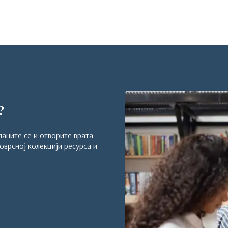
?
аните се и отворите врата
оврсној колекцији ресурса и