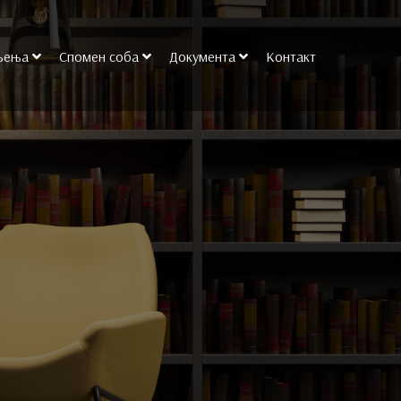
љења
Спомен соба
Документа
Контакт