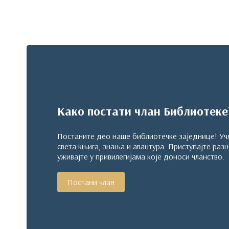
Како постати члан Библиотеке
Постаните део наше библиотечке заједнице! Учл
света књига, знања и авантура. Приступајте разн
уживајте у привилегијама које доноси чланство.
Постани члан