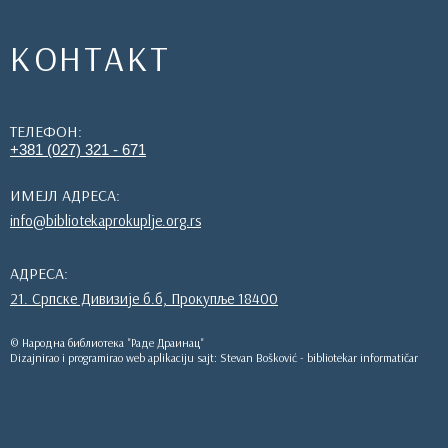
КОНТАКТ
ТЕЛЕФОН:
+381 (027) 321 - 671
ИМЕЈЛ АДРЕСА:
info@bibliotekaprokuplje.org.rs
АДРЕСА:
21. Српске Дивизије б.б, Прокупље 18400
© Народна библиотека "Раде Драинац"
Dizajnirao i programirao web aplikaciju sajt: Stevan Bošković - bibliotekar informatičar