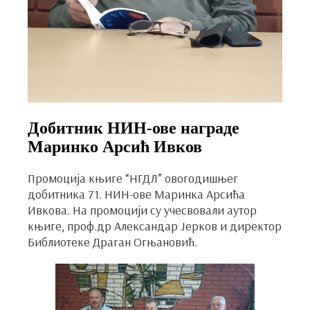
Добитник НИН-ове награде
Маринко Арсић Ивков
Промоција књиге “НГДЛ” овогодишњег
добитника 71. НИН-ове Маринка Арсића
Ивкова. На промоцији су учесвовали аутор
књиге, проф.др Александар Јерков и директор
Библиотеке Драган Огњановић.